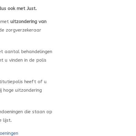
dus ook met Just.
, met
uitzondering van
 de zorgverzekeraar
et aantal behandelingen
t u vinden in de polis
itutiepolis heeft of u
j hoge uitzondering
aandoeningen die staan op
lijst.
oeningen