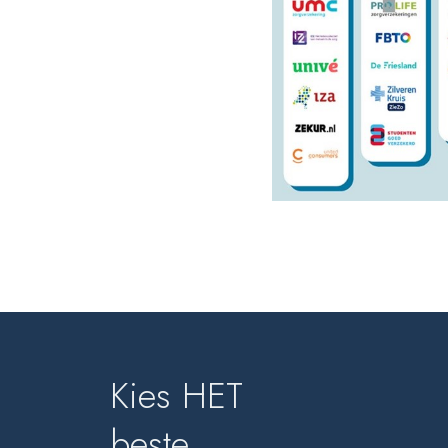
Kies HET
beste